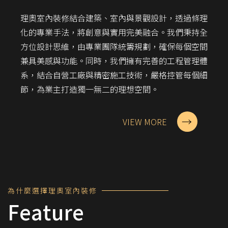
理奧室內裝修結合建築、室內與景觀設計，透過條理
化的專業手法，將創意與實用完美融合。我們秉持全
方位設計思維，由專業團隊統籌規劃，確保每個空間
兼具美感與功能。同時，我們擁有完善的工程管理體
系，結合自營工廠與精密施工技術，嚴格控管每個細
節，為業主打造獨一無二的理想空間。
→
VIEW MORE
理
擇
奧
選
室
麼
內
什
裝
為
修
Feature