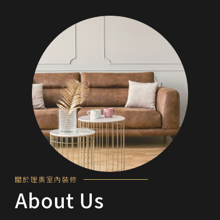
內
室
裝
奧
修
理
於
關
About
Us