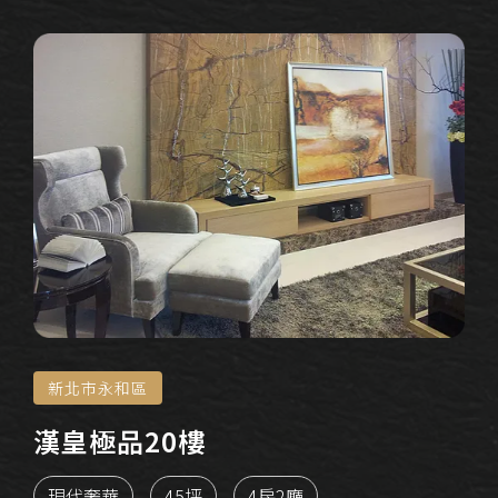
新北市永和區
漢皇極品20樓
現代奢華
45坪
4房2廳