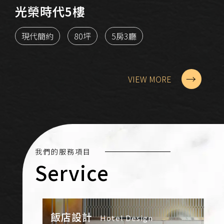
光榮時代5樓
現代簡約
80坪
5房3廳
→
VIEW MORE
項
務
目
服
的
們
我
Service
飯店設計
Hotel Design