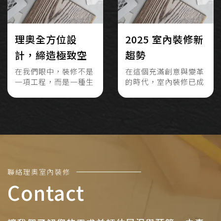
理奧全方位設
2025 室內裝修新
計，締造極致空
趨勢
間
在我們眼中，裝修不是
在這個充滿創意與變革
一項工程，而是一種生
的時代，室內裝修已成
每一個空間，都應該
能夠承載居住者的情
活的延伸。每一個空
為現代家居生活中不可
感、習慣與故事。
間，都應該能夠承載居
或缺的一部分。無論是
住者的情感、習慣與故
為了提升居住品質，還
事。從格局配置、動線
是增強房產價值，室內
規劃，到材質選擇與光
裝修都是一項值得投資
影設計，我們始終堅持
的計劃。本文將深入探
「以人為本」，打造真
討室內裝修的最新趨
正貼近使用者的理想場
勢、實用技巧及其帶來
內
室
裝
奧
修
理
絡
聯
域。
的多重好處，並鼓勵讀
Contact
者分享他們的觀點或在
評論區提出問題。