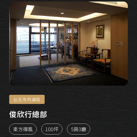
台北市內湖區
俊欣行總部
東方禪風
100坪
5房3廳