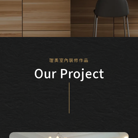
修
裝
作
內
品
室
奧
理
Our
Project