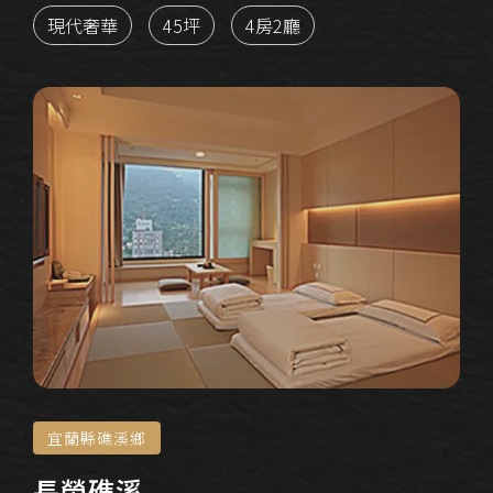
現代奢華
45坪
4房2廳
宜蘭縣礁溪鄉
長榮礁溪