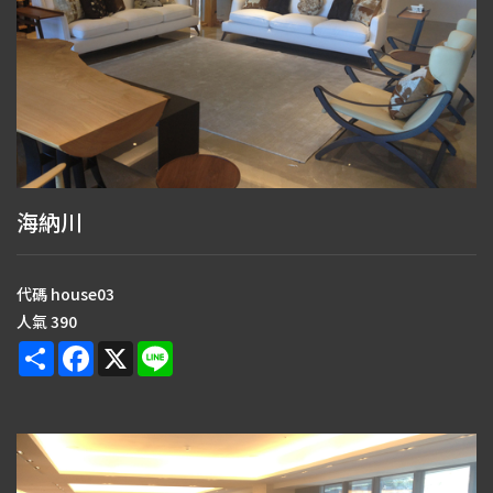
海納川
代碼
house03
人氣
390
Share
Facebook
X
Line